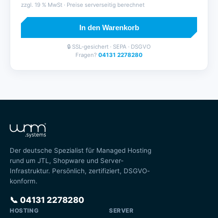
zzgl.
19
% MwSt · Preise serverseitig berechnet
In den Warenkorb
🔒 SSL-gesichert · SEPA · DSGVO
Fragen?
04131 2278280
Der deutsche Spezialist für Managed Hosting
rund um JTL, Shopware und Server-
Infrastruktur. Persönlich, zertifiziert, DSGVO-
konform.
📞
04131 2278280
HOSTING
SERVER