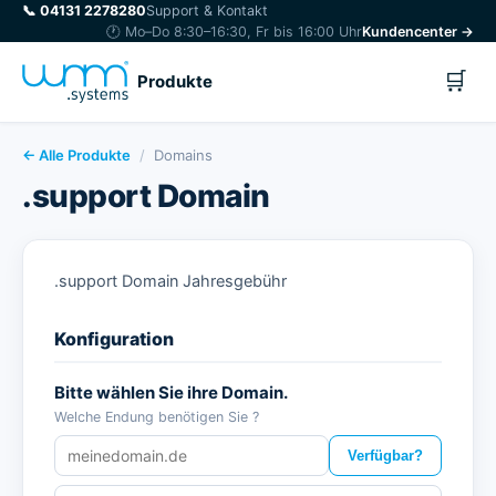
📞
04131 2278280
Support & Kontakt
🕐 Mo–Do 8:30–16:30, Fr bis 16:00 Uhr
Kundencenter →
🛒
Produkte
← Alle Produkte
/
Domains
.support Domain
.support Domain Jahresgebühr
Konfiguration
Bitte wählen Sie ihre Domain.
Welche Endung benötigen Sie ?
Verfügbar?