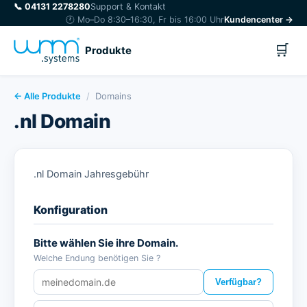
📞
04131 2278280
Support & Kontakt
🕐 Mo–Do 8:30–16:30, Fr bis 16:00 Uhr
Kundencenter →
🛒
Produkte
← Alle Produkte
/
Domains
.nl Domain
.nl Domain Jahresgebühr
Konfiguration
Bitte wählen Sie ihre Domain.
Welche Endung benötigen Sie ?
Verfügbar?