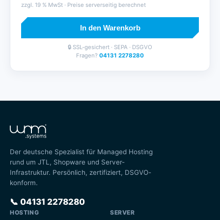
zzgl.
19
% MwSt · Preise serverseitig berechnet
In den Warenkorb
🔒 SSL-gesichert · SEPA · DSGVO
Fragen?
04131 2278280
Der deutsche Spezialist für Managed Hosting
rund um JTL, Shopware und Server-
Infrastruktur. Persönlich, zertifiziert, DSGVO-
konform.
📞
04131 2278280
HOSTING
SERVER