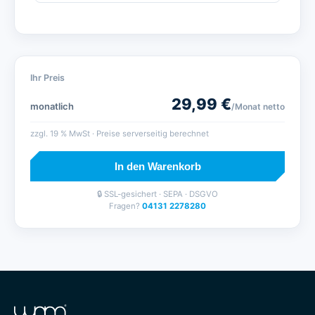
Ihr Preis
29,99
€
monatlich
/Monat
netto
zzgl.
19
% MwSt · Preise serverseitig berechnet
In den Warenkorb
🔒 SSL-gesichert · SEPA · DSGVO
Fragen?
04131 2278280