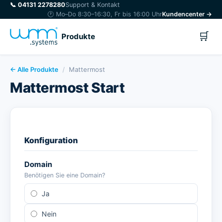
📞
04131 2278280
Support & Kontakt
🕐 Mo–Do 8:30–16:30, Fr bis 16:00 Uhr
Kundencenter →
🛒
Produkte
← Alle Produkte
/
Mattermost
Mattermost Start
Konfiguration
Domain
Benötigen Sie eine Domain?
Ja
Nein