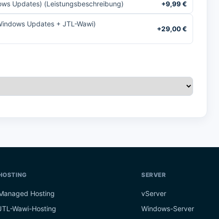
ws Updates) (Leistungsbeschreibung)
+
9,99
€
Windows Updates + JTL-Wawi)
+
29,00
€
HOSTING
SERVER
Managed Hosting
vServer
JTL-Wawi-Hosting
Windows-Server