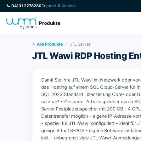
📞
04131 2278280
Support & Kontakt
Produkte
← Alle Produkte
/
JTL Server
JTL Wawi RDP Hosting En
Damit Sie Ihre JTL-Wawi im Netzwerk oder von
das Hosting auf einem SQL Cloud-Server für Ih
SQL 2022 Standard Lizenzierung Core- oder Us
nutzbar* - Gesamter Arbeitsspeicher durch SQL
Server Festplattenspeicher mit 200 GB - 4 CP
Datentransfer möglich - eigene IP-Adresse vo
- speziell für JTL-Wawi konfiguriert - ideal fü
geeignet für LS-POS - eigene Software install
inkl. - unbegrenzt viele JTL-Wawi-Anmeldungen