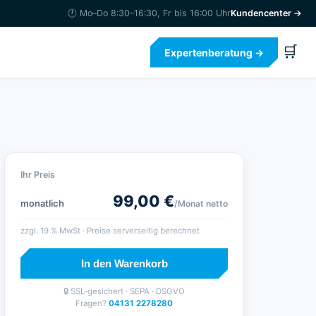
🕐 Mo–Do 8:30–16:30, Fr bis 16:00 Uhr
Kundencenter →
🛒
Expertenberatung →
Ihr Preis
99,00
€
monatlich
/Monat
netto
zzgl.
19
% MwSt · Preise serverseitig berechnet
In den Warenkorb
🔒 SSL-gesichert · SEPA · DSGVO
Fragen?
04131 2278280