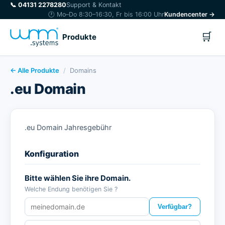
📞
04131 2278280
Support & Kontakt
🕐 Mo–Do 8:30–16:30, Fr bis 16:00 Uhr
Kundencenter →
🛒
Produkte
← Alle Produkte
/
Domains
.eu Domain
.eu Domain Jahresgebühr
Konfiguration
Bitte wählen Sie ihre Domain.
Welche Endung benötigen Sie ?
Verfügbar?