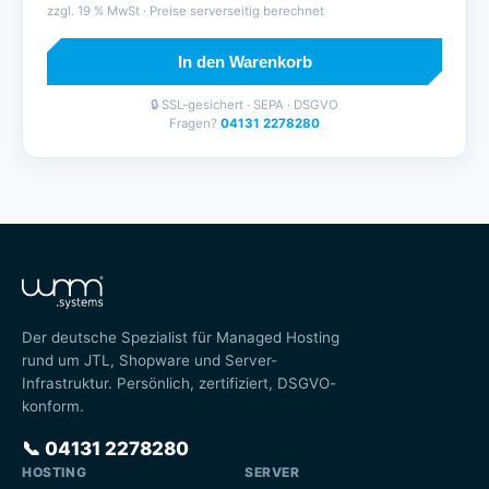
zzgl.
19
% MwSt · Preise serverseitig berechnet
In den Warenkorb
🔒 SSL-gesichert · SEPA · DSGVO
Fragen?
04131 2278280
Der deutsche Spezialist für Managed Hosting
rund um JTL, Shopware und Server-
Infrastruktur. Persönlich, zertifiziert, DSGVO-
konform.
📞
04131 2278280
HOSTING
SERVER