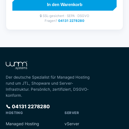
In den Warenkorb
🔒 SSL-gesichert · SEPA · DSGVO
Fragen?
04131 2278280
Der deutsche Spezialist für Managed Hosting
rund um JTL, Shopware und Server-
Infrastruktur. Persönlich, zertifiziert, DSGVO-
konform.
📞
04131 2278280
HOSTING
SERVER
Managed Hosting
vServer