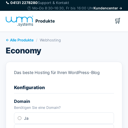
📞
04131 2278280
Support & Kontakt
🕐 Mo–Do 8:30–16:30, Fr bis 16:00 Uhr
Kundencenter →
🛒
Produkte
← Alle Produkte
/
Webhosting
Economy
Das beste Hosting für Ihren WordPress-Blog
Konfiguration
Domain
Benötigen Sie eine Domain?
Ja