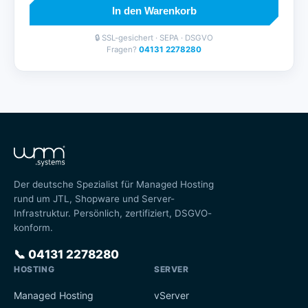
In den Warenkorb
🔒 SSL-gesichert · SEPA · DSGVO
Fragen?
04131 2278280
Der deutsche Spezialist für Managed Hosting
rund um JTL, Shopware und Server-
Infrastruktur. Persönlich, zertifiziert, DSGVO-
konform.
📞
04131 2278280
HOSTING
SERVER
Managed Hosting
vServer