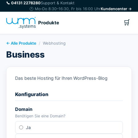
📞
04131 2278280
Support & Kontakt
🕐 Mo–Do 8:30–16:30, Fr bis 16:00 Uhr
Kundencenter →
🛒
Produkte
← Alle Produkte
/
Webhosting
Business
Das beste Hosting für Ihren WordPress-Blog
Konfiguration
Domain
Benötigen Sie eine Domain?
Ja